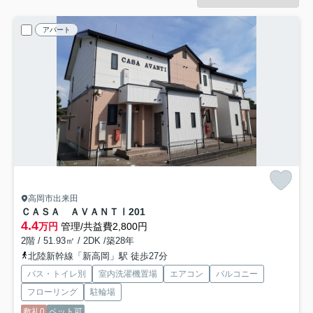
アパート
高岡市出来田
ＣＡＳＡ ＡＶＡＮＴⅠ
201
4.4
万円
管理/共益費2,800円
2階 / 51.93㎡ / 2DK /築28年
北陸新幹線「新高岡」駅 徒歩27分
バス・トイレ別
室内洗濯機置場
エアコン
バルコニー
フローリング
駐輪場
敷礼0
ペット可