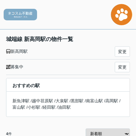
城端線 新高岡駅の物件一覧
新高岡駅
変更
募集中
変更
おすすめの駅
新魚津駅
/
越中荏原駅
/
大泉駅
/
黒部駅
/
南富山駅
/
高岡駅
/
富山駅
/
小杉駅
/
経田駅
/
油田駅
4
件