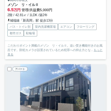
メゾン リ・イルⅡ
6.5
万円
管理/共益費5,000円
2階 / 42.81㎡ / 1LDK /築2年
城端線「新高岡」駅 徒歩13分
バス・トイレ別
室内洗濯機置場
エアコン
フローリング
都市ガス
駐輪場
こだわりポイント満載のメゾン リ・イルⅡ。追い焚き機能付きのお風
呂です。防犯カメラが設置されているため犯罪への抑止力とな...
もっと
見る
アパート