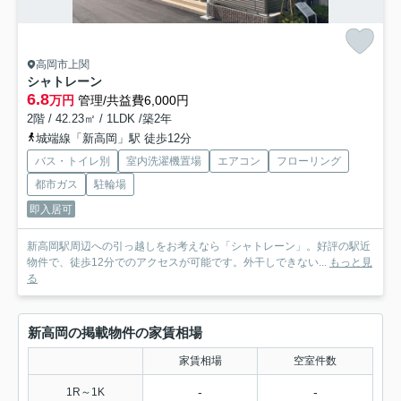
高岡市上関
シャトレーン
6.8
万円
管理/共益費6,000円
2階 / 42.23㎡ / 1LDK /築2年
城端線「新高岡」駅 徒歩12分
バス・トイレ別
室内洗濯機置場
エアコン
フローリング
都市ガス
駐輪場
即入居可
新高岡駅周辺への引っ越しをお考えなら「シャトレーン」。好評の駅近
物件で、徒歩12分でのアクセスが可能です。外干しできない...
もっと見
る
新高岡の掲載物件の家賃相場
家賃相場
空室件数
-
-
1R～1K