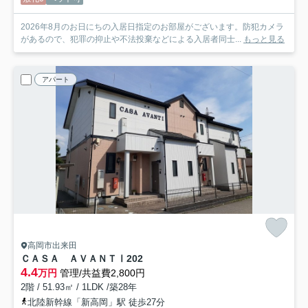
2026年8月のお日にちの入居日指定のお部屋がございます。防犯カメラ
があるので、犯罪の抑止や不法投棄などによる入居者同士...
もっと見る
アパート
高岡市出来田
ＣＡＳＡ ＡＶＡＮＴⅠ
202
4.4
万円
管理/共益費2,800円
2階 / 51.93㎡ / 1LDK /築28年
北陸新幹線「新高岡」駅 徒歩27分