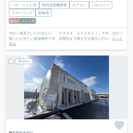
バス・トイレ別
室内洗濯機置場
エアコン
バルコニー
フローリング
駐輪場
敷礼0
ペット可
ぜひ一度見ていただきたい、「ＣＡＳＡ ＡＶＡＮＴⅠ」です。ぜひご
覧いただきたい賃貸物件です。玄関先まで覗き穴を覗きに行か...
もっと
見る
アパート
高岡市赤祖父