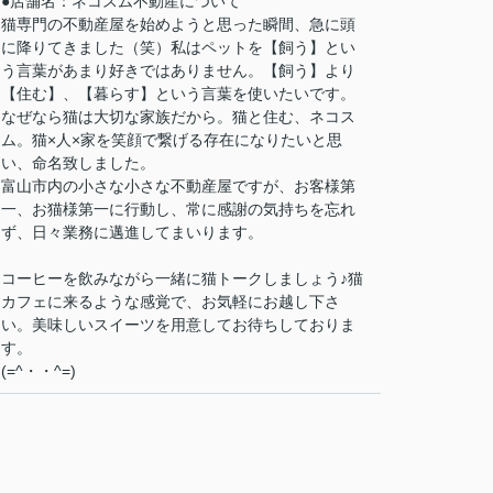
●店舗名：ネコスム不動産について
猫専門の不動産屋を始めようと思った瞬間、急に頭
に降りてきました（笑）私はペットを【飼う】とい
う言葉があまり好きではありません。【飼う】より
【住む】、【暮らす】という言葉を使いたいです。
なぜなら猫は大切な家族だから。猫と住む、ネコス
ム。猫×人×家を笑顔で繋げる存在になりたいと思
い、命名致しました。
富山市内の小さな小さな不動産屋ですが、お客様第
一、お猫様第一に行動し、常に感謝の気持ちを忘れ
ず、日々業務に邁進してまいります。
コーヒーを飲みながら一緒に猫トークしましょう♪猫
カフェに来るような感覚で、お気軽にお越し下さ
い。美味しいスイーツを用意してお待ちしておりま
す。
(=^・・^=)