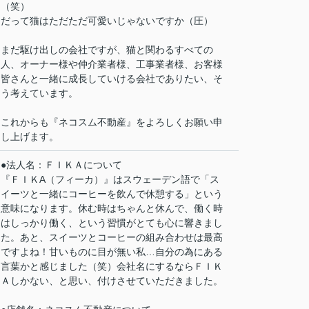
（笑）
だって猫はただただ可愛いじゃないですか（圧）
まだ駆け出しの会社ですが、猫と関わるすべての
人、オーナー様や仲介業者様、工事業者様、お客様
皆さんと一緒に成長していける会社でありたい、そ
う考えています。
これからも『ネコスム不動産』をよろしくお願い申
し上げます。
●法人名：ＦＩＫＡについて
『ＦＩＫA（フィーカ）』はスウェーデン語で「ス
イーツと一緒にコーヒーを飲んで休憩する」という
意味になります。休む時はちゃんと休んで、働く時
はしっかり働く、という習慣がとても心に響きまし
た。あと、スイーツとコーヒーの組み合わせは最高
ですよね！甘いものに目が無い私…自分の為にある
言葉かと感じました（笑）会社名にするならＦＩＫ
Ａしかない、と思い、付けさせていただきました。