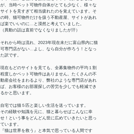
が、当時ペット可物件自体がとても少なく、様々な
サイトを見すぎて相当疲れたのを覚えています。そ
の時、猫可物件だけを扱う不動産屋、サイトがあれ
ば楽でいいのに…と漠然と考えていました。
（異動の話は直前でなくなりましたが汗）
それから時は流れ、2023年現在未だに富山県内に猫
可専門店がない…よし、なら自分が作ろう！となっ
た訳です。
現在もどのサイトを見ても、全募集物件の平均１割
程度しかペット可物件はありません。たくさんの不
動産会社をまわるより、弊社のような専門店があれ
ば、お客様のお部屋探しの苦労を少しでも軽減でき
るかと思います。
自宅では猫５匹と楽しい生活を送っています。
その経験や知識を元に、猫と暮らせばこんなに幸
せ！という事をどんどん世に広めていきたいと思っ
ています。
『猫は世界を救う』と本気で思っている人間です