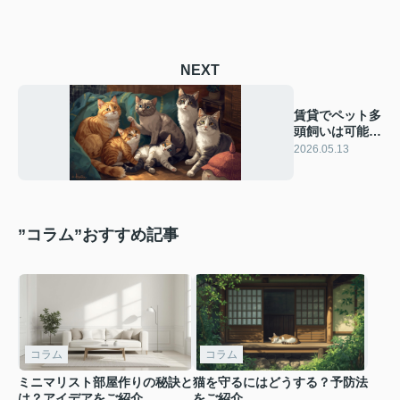
NEXT
賃貸でペット多
頭飼いは可能
か？条件費用を
2026.05.13
ご紹介
”コラム”おすすめ記事
コラム
コラム
ミニマリスト部屋作りの秘訣と
猫を守るにはどうする？予防法
は？アイデアをご紹介
をご紹介