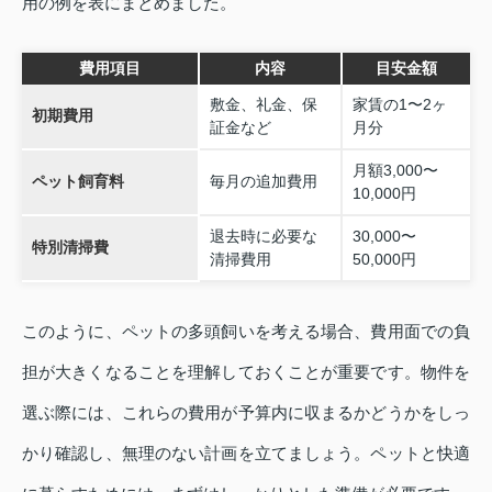
用の例を表にまとめました。
費用項目
内容
目安金額
敷金、礼金、保
家賃の1〜2ヶ
初期費用
証金など
月分
月額3,000〜
ペット飼育料
毎月の追加費用
10,000円
退去時に必要な
30,000〜
特別清掃費
清掃費用
50,000円
このように、ペットの多頭飼いを考える場合、費用面での負
担が大きくなることを理解しておくことが重要です。物件を
選ぶ際には、これらの費用が予算内に収まるかどうかをしっ
かり確認し、無理のない計画を立てましょう。ペットと快適