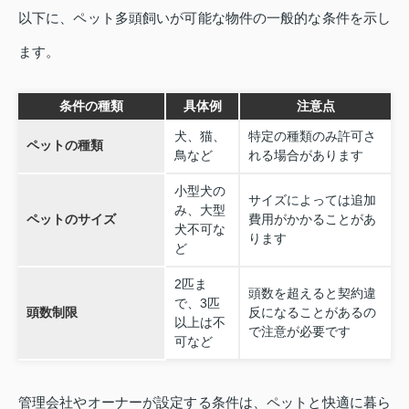
以下に、ペット多頭飼いが可能な物件の一般的な条件を示し
ます。
条件の種類
具体例
注意点
犬、猫、
特定の種類のみ許可さ
ペットの種類
鳥など
れる場合があります
小型犬の
サイズによっては追加
み、大型
ペットのサイズ
費用がかかることがあ
犬不可な
ります
ど
2匹ま
頭数を超えると契約違
で、3匹
頭数制限
反になることがあるの
以上は不
で注意が必要です
可など
管理会社やオーナーが設定する条件は、ペットと快適に暮ら