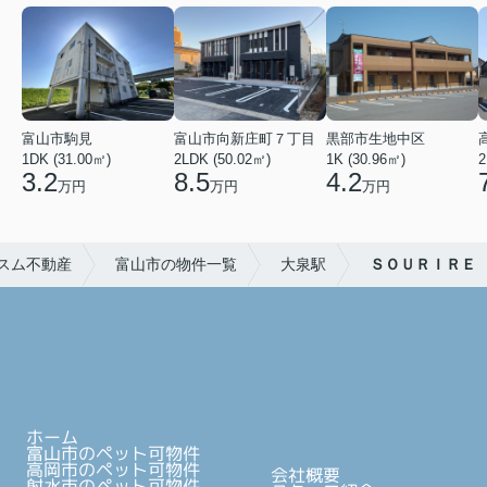
富山市駒見
富山市向新庄町７丁目
黒部市生地中区
1DK (31.00㎡)
2LDK (50.02㎡)
1K (30.96㎡)
2
3.2
8.5
4.2
万円
万円
万円
スム不動産
富山市の物件一覧
大泉駅
ＳＯＵＲＩＲＥ
ホーム
富山市のペット可物件
高岡市のペット可物件
会社概要
射水市のペット可物件