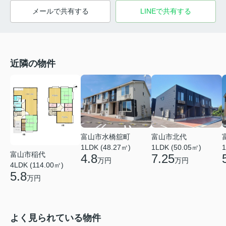
メールで共有する
LINEで共有する
近隣の物件
富山市水橋舘町
富山市北代
1LDK (48.27㎡)
1LDK (50.05㎡)
1
富山市稲代
4.8
7.25
万円
万円
4LDK (114.00㎡)
5.8
万円
よく見られている物件