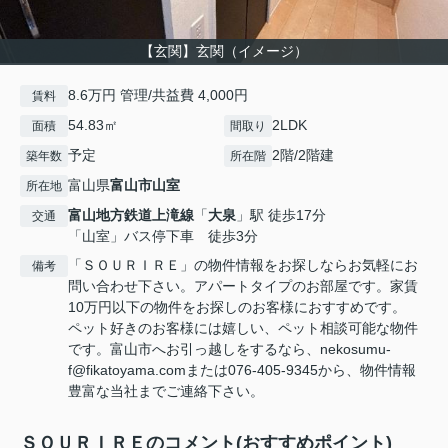
【玄関】玄関（イメージ）
8.6万円 管理/共益費 4,000円
賃料
54.83㎡
2LDK
面積
間取り
予定
2階/2階建
築年数
所在階
富山県
富山市
山室
所在地
富山地方鉄道上滝線
「
大泉
」駅 徒歩17分
交通
「山室」バス停下車 徒歩3分
「ＳＯＵＲＩＲＥ」の物件情報をお探しならお気軽にお
備考
問い合わせ下さい。アパートタイプのお部屋です。家賃
10万円以下の物件をお探しのお客様におすすめです。
ペット好きのお客様には嬉しい、ペット相談可能な物件
です。富山市へお引っ越しをするなら、nekosumu-
f@fikatoyama.comまたは076-405-9345から、物件情報
豊富な当社までご連絡下さい。
ＳＯＵＲＩＲＥのコメント(おすすめポイント)