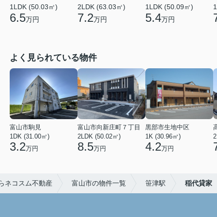
1LDK (50.03㎡)
2LDK (63.03㎡)
1LDK (50.09㎡)
1
6.5
7.2
5.4
万円
万円
万円
よく見られている物件
富山市駒見
富山市向新庄町７丁目
黒部市生地中区
1DK (31.00㎡)
2LDK (50.02㎡)
1K (30.96㎡)
2
3.2
8.5
4.2
万円
万円
万円
らネコスム不動産
富山市の物件一覧
笹津駅
稲代貸家