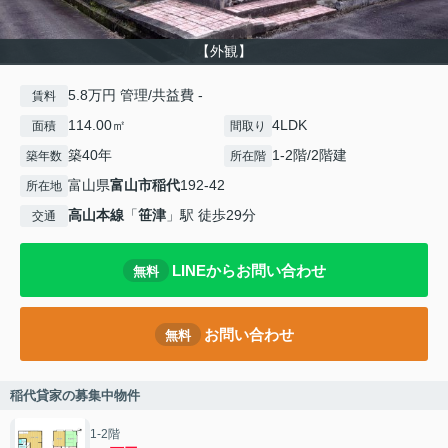
【外観】
5.8万円 管理/共益費 -
賃料
114.00㎡
4LDK
面積
間取り
築40年
1-2階/2階建
築年数
所在階
富山県
富山市
稲代
192-42
所在地
高山本線
「
笹津
」駅 徒歩29分
交通
LINEからお問い合わせ
無料
お問い合わせ
無料
稲代貸家の募集中物件
1-2階