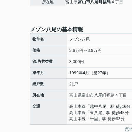
富山県
富山市
八尾町福島
４丁目
所在地
メゾン八尾の基本情報
物件名
メゾン八尾
価格
3.6万円～3.9万円
管理/共益費
3,000円
築年月
1999年4月（築27年）
総戸数
21戸
所在地
富山県
富山市
八尾町福島
４丁目
交通
高山本線
「
越中八尾
」駅 徒歩6分
高山本線
「
東八尾
」駅 徒歩45分
高山本線
「
千里
」駅 徒歩63分