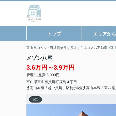
トップ
エリアか
富山市のペット可賃貸物件を探すならネコスム不動産
富
メゾン八尾
3.6万円～3.9万円
管理/共益費 3,000円
富山県
富山市
八尾町福島
４丁目
高山本線「越中八尾」駅徒歩6分
高山本線「東八尾
1
/
20