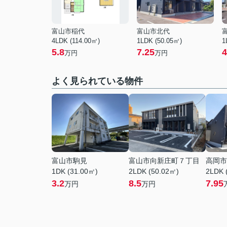
富山市稲代
富山市北代
4LDK (114.00㎡)
1LDK (50.05㎡)
1
5.8
7.25
4
万円
万円
よく見られている物件
富山市駒見
富山市向新庄町７丁目
高岡市
1DK (31.00㎡)
2LDK (50.02㎡)
2LDK 
3.2
8.5
7.95
万円
万円