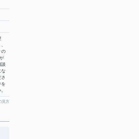
便
く、
々の
が
相談
にな
ださ
件を
い。
の見方