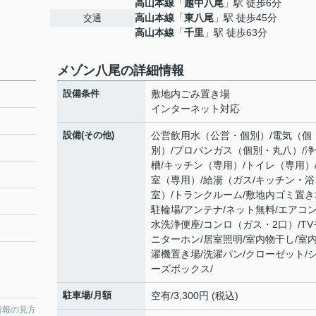
高山本線
「
越中八尾
」駅 徒歩6分
高山本線
「
東八尾
」駅 徒歩45分
交通
高山本線
「
千里
」駅 徒歩63分
メゾン八尾の詳細情報
設備条件
敷地内ごみ置き場
インターネット対応
設備(その他)
公営飲用水（公営・個別）/電気（個
別）/プロパンガス（個別・丸八）/浄
槽/キッチン（専用）/トイレ（専用）
室（専用）/給湯（ガス/キッチン・浴
室）/トランクルーム/敷地内ゴミ置き
駐輪場/アンテナ/ネット無料/エアコン
水洗浄便座/コンロ（ガス・2口）/TV
ニターホン/居室照明/室内物干し/室
濯機置き場/洗濯パン/クローゼット/
ーズボックス/
駐車場/月額
空有/3,300円 (税込)
情報の見方