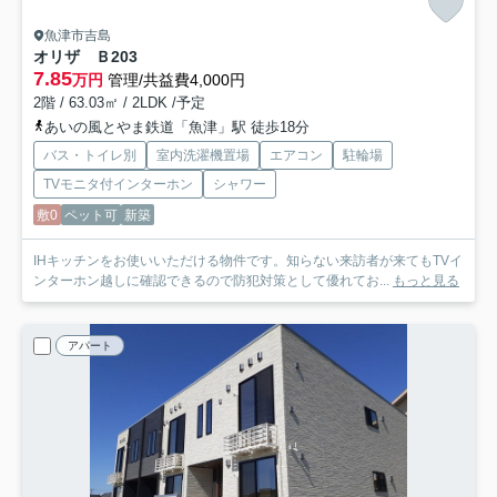
魚津市吉島
オリザ Ｂ
203
7.85
万円
管理/共益費4,000円
2階 / 63.03㎡ / 2LDK /予定
あいの風とやま鉄道「魚津」駅 徒歩18分
バス・トイレ別
室内洗濯機置場
エアコン
駐輪場
TVモニタ付インターホン
シャワー
敷0
ペット可
新築
IHキッチンをお使いいただける物件です。知らない来訪者が来てもTVイ
ンターホン越しに確認できるので防犯対策として優れてお...
もっと見る
アパート