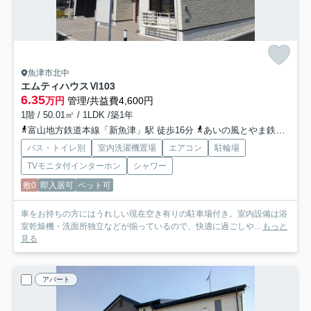
魚津市北中
エムティハウスⅥ
103
6.35
万円
管理/共益費4,600円
1階 / 50.01㎡ / 1LDK /築1年
富山地方鉄道本線「新魚津」駅 徒歩16分
あいの風とやま鉄道「魚津」駅 徒歩19分
バス・トイレ別
室内洗濯機置場
エアコン
駐輪場
TVモニタ付インターホン
シャワー
敷0
即入居可
ペット可
車をお持ちの方にはうれしい現在空き有りの駐車場付き。室内設備は浴
室乾燥機・洗面所独立などが揃っているので、快適に過ごしや...
もっと
見る
アパート