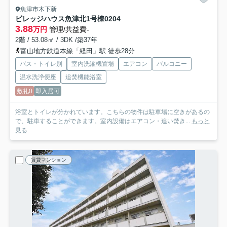
魚津市木下新
ビレッジハウス魚津北1号棟
0204
3.88
万円
管理/共益費-
2階 / 53.08㎡ / 3DK /築37年
富山地方鉄道本線「経田」駅 徒歩28分
バス・トイレ別
室内洗濯機置場
エアコン
バルコニー
温水洗浄便座
追焚機能浴室
敷礼0
即入居可
浴室とトイレが分かれています。こちらの物件は駐車場に空きがあるの
で、駐車することができます。室内設備はエアコン・追い焚き...
もっと
見る
賃貸マンション