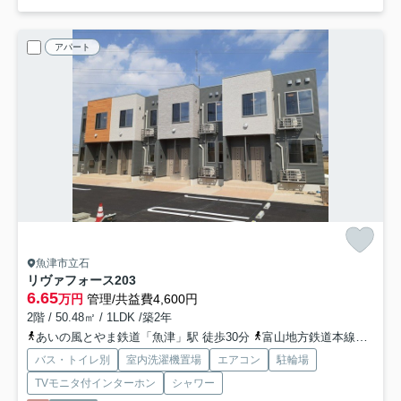
アパート
魚津市立石
リヴァフォース
203
6.65
万円
管理/共益費4,600円
2階 / 50.48㎡ / 1LDK /築2年
あいの風とやま鉄道「魚津」駅 徒歩30分
富山地方鉄道本線「新魚津」駅 徒歩33分
バス・トイレ別
室内洗濯機置場
エアコン
駐輪場
TVモニタ付インターホン
シャワー