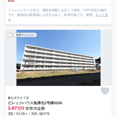
フォレストヴィラ本江：電鉄魚津駅にも近くて便利。CATV対応の物件
です。敷地内の駐車場にも空きがあり、駐車可能です。暖房...
もっと見
る
賃貸マンション
魚津市木下新
ビレッジハウス魚津北2号棟
0206
3.87
万円
管理/共益費-
2階 / 53.08㎡ / 3DK /築37年