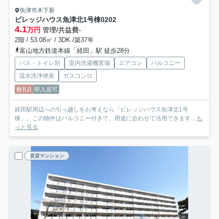
魚津市木下新
ビレッジハウス魚津北1号棟
0202
4.1
万円
管理/共益費-
2階 / 53.08㎡ / 3DK /築37年
富山地方鉄道本線「経田」駅 徒歩28分
バス・トイレ別
室内洗濯機置場
エアコン
バルコニー
温水洗浄便座
ガスコンロ
敷礼0
即入居可
経田駅周辺への引っ越しをお考えなら「ビレッジハウス魚津北1号
棟」。この物件はバルコニー付きで、用途に合わせて活用できます...
も
っと見る
賃貸マンション