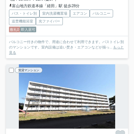
富山地方鉄道本線「経田」駅 徒歩28分
バス・トイレ別
室内洗濯機置場
エアコン
バルコニー
追焚機能浴室
光ファイバー
敷礼0
即入居可
バルコニー付きの物件で、用途に合わせて利用できます。バストイレ別
のマンションです。室内設備は追い焚き・エアコンなどが揃っ...
もっと
見る
賃貸マンション