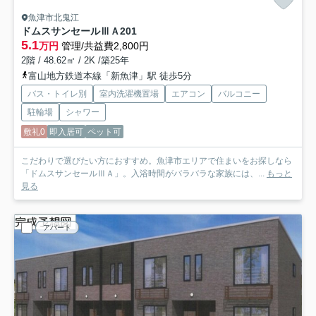
魚津市北鬼江
ドムスサンセールⅢＡ
201
5.1
万円
管理/共益費2,800円
2階 / 48.62㎡ / 2K /築25年
富山地方鉄道本線「新魚津」駅 徒歩5分
バス・トイレ別
室内洗濯機置場
エアコン
バルコニー
駐輪場
シャワー
敷礼0
即入居可
ペット可
こだわりで選びたい方におすすめ。魚津市エリアで住まいをお探しなら
「ドムスサンセールⅢＡ」。入浴時間がバラバラな家族には、...
もっと
見る
アパート