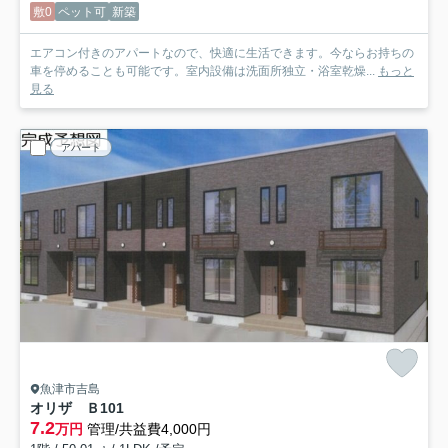
敷0
ペット可
新築
エアコン付きのアパートなので、快適に生活できます。今ならお持ちの
車を停めることも可能です。室内設備は洗面所独立・浴室乾燥...
もっと
見る
アパート
魚津市吉島
オリザ Ｂ
101
7.2
万円
管理/共益費4,000円