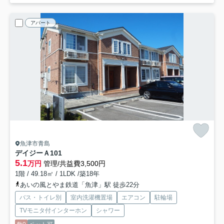
アパート
魚津市青島
デイジーＡ
101
5.1
万円
管理/共益費3,500円
1階 / 49.18㎡ / 1LDK /築18年
あいの風とやま鉄道「魚津」駅 徒歩22分
バス・トイレ別
室内洗濯機置場
エアコン
駐輪場
TVモニタ付インターホン
シャワー