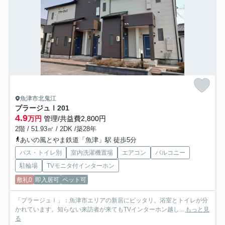
魚津市北鬼江
プラージュⅠ
201
4.9
万円
管理/共益費2,800円
2階 / 51.93㎡ / 2DK /築28年
あいの風とやま鉄道「魚津」駅 徒歩5分
バス・トイレ別
室内洗濯機置場
エアコン
バルコニー
駐輪場
TVモニタ付インターホン
敷礼0
即入居可
ペット可
「プラージュⅠ」：魚津市エリアの新居にピッタリ。浴室とトイレが分
かれています。知らない来訪者が来てもTVインターホン越し...
もっと見
る