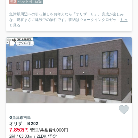
敷0
ペット可
新築
魚津駅周辺への引っ越しをお考えなら「オリザ Ｂ」。完成が楽しみ
な、現在まさに建設中の物件です。収納はウォークインクロゼッ...
もっ
と見る
アパート
魚津市吉島
オリザ Ｂ
202
7.85
万円
管理/共益費4,000円
2階 / 63.03㎡ / 2LDK /予定