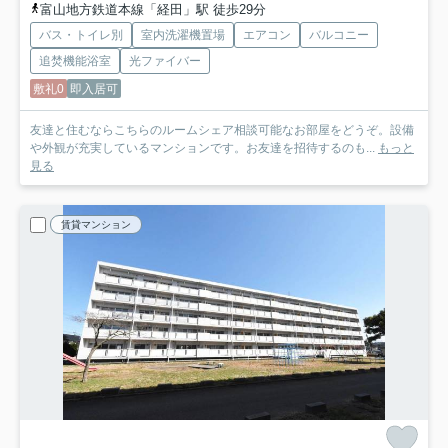
富山地方鉄道本線「経田」駅 徒歩29分
バス・トイレ別
室内洗濯機置場
エアコン
バルコニー
追焚機能浴室
光ファイバー
敷礼0
即入居可
友達と住むならこちらのルームシェア相談可能なお部屋をどうぞ。設備
や外観が充実しているマンションです。お友達を招待するのも...
もっと
見る
賃貸マンション