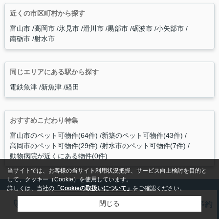
近くの市区町村から探す
富山市
高岡市
氷見市
滑川市
黒部市
砺波市
小矢部市
南砺市
射水市
同じエリアにある駅から探す
電鉄魚津
新魚津
経田
おすすめこだわり特集
富山市のペット可物件(64件)
新築のペット可物件(43件)
高岡市のペット可物件(29件)
射水市のペット可物件(7件)
動物病院が近くにある物件(0件)
当サイトでは、お客様の当サイト利用状況把握、サービス向上検討を目的と
して、クッキー（Cookie）を使用しています。
詳しくは、当社の
「Cookieの取扱いについて」
をご確認ください。
電話
LINE
メール
来店予約
閉じる