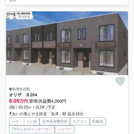
アパート
魚津市吉島
オリザ Ｂ
204
8.05
万円
管理/共益費4,000円
2階 / 63.03㎡ / 2LDK /予定
あいの風とやま鉄道「魚津」駅 徒歩18分
バス・トイレ別
室内洗濯機置場
エアコン
駐輪場
TVモニタ付インターホン
シャワー