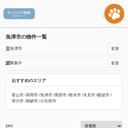
魚津市の物件一覧
魚津市
変更
募集中
変更
おすすめのエリア
富山市
/
高岡市
/
魚津市
/
黒部市
/
射水市
/
氷見市
/
砺波市
/
滑川市
/
南砺市
/
小矢部市
24
件