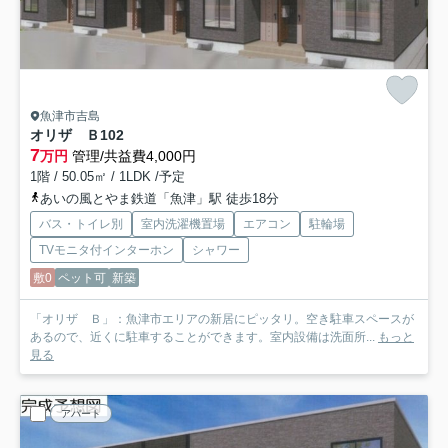
魚津市吉島
オリザ Ｂ
102
7
万円
管理/共益費4,000円
1階 / 50.05㎡ / 1LDK /予定
あいの風とやま鉄道「魚津」駅 徒歩18分
バス・トイレ別
室内洗濯機置場
エアコン
駐輪場
TVモニタ付インターホン
シャワー
敷0
ペット可
新築
「オリザ Ｂ」：魚津市エリアの新居にピッタリ。空き駐車スペースが
あるので、近くに駐車することができます。室内設備は洗面所...
もっと
見る
アパート