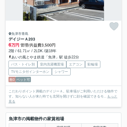
魚津市青島
デイジーＡ
203
6
万円
管理/共益費3,500円
2階 / 61.71㎡ / 2LDK /築18年
あいの風とやま鉄道「魚津」駅 徒歩22分
バス・トイレ別
室内洗濯機置場
エアコン
駐輪場
TVモニタ付インターホン
シャワー
敷0
ペット可
こだわりポイント満載のデイジーＡ。駐車場がご利用いただける物件で
す。知らない人が来た時でも玄関を開けずに顔を確認できるモ...
もっと
見る
魚津市の掲載物件の家賃相場