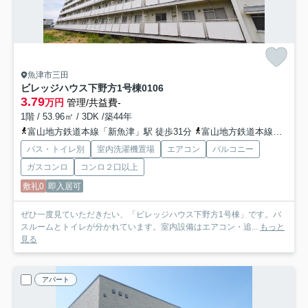
魚津市三田
ビレッジハウス下野方1号棟
0106
3.79
万円
管理/共益費-
1階 / 53.96㎡ / 3DK /築44年
富山地方鉄道本線「新魚津」駅 徒歩31分
富山地方鉄道本線「電鉄魚津」駅 バス14分 「労災病院前」 停歩6分
バス・トイレ別
室内洗濯機置場
エアコン
バルコニー
ガスコンロ
コンロ２口以上
敷礼0
即入居可
ぜひ一度見ていただきたい、「ビレッジハウス下野方1号棟」です。バ
スルームとトイレが分かれています。室内設備はエアコン・追...
もっと
見る
アパート