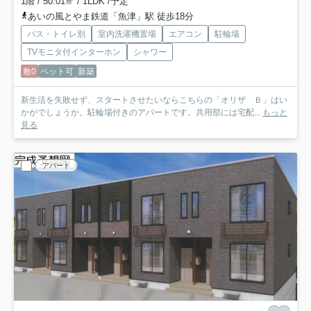
1階 / 50.01㎡ / 1LDK /予定
あいの風とやま鉄道「魚津」駅 徒歩18分
バス・トイレ別
室内洗濯機置場
エアコン
駐輪場
TVモニタ付インターホン
シャワー
敷0
ペット可
新築
新生活を失敗せず、スタートさせたいならこちらの「オリザ Ｂ」はい
かがでしょうか。駐輪場付きのアパートです。共用部には宅配...
もっと
見る
アパート