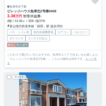
魚津市木下新
ビレッジハウス魚津北2号棟
0408
3.38
万円
管理/共益費-
4階 / 53.08㎡ / 3DK /築37年
富山地方鉄道本線「経田」駅 徒歩29分
バス・トイレ別
室内洗濯機置場
エアコン
バルコニー
ガスコンロ
コンロ２口以上
敷礼0
即入居可
こだわりで選びたい方におすすめ。魚津市エリアで住まいをお探しなら
「ビレッジハウス魚津北2号棟」。こちらの物件は3DKです...
もっと見
る
アパート