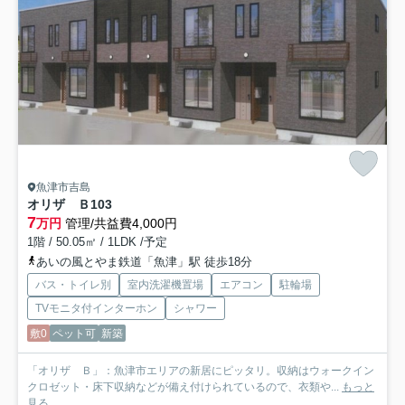
魚津市吉島
オリザ Ｂ
103
7
万円
管理/共益費4,000円
1階 / 50.05㎡ / 1LDK /予定
あいの風とやま鉄道「魚津」駅 徒歩18分
バス・トイレ別
室内洗濯機置場
エアコン
駐輪場
TVモニタ付インターホン
シャワー
敷0
ペット可
新築
「オリザ Ｂ」：魚津市エリアの新居にピッタリ。収納はウォークイン
クロゼット・床下収納などが備え付けられているので、衣類や...
もっと
見る