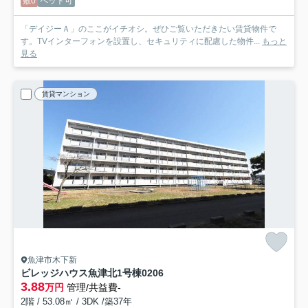
敷0
ペット可
「デイジーＡ」のここがイチオシ。ぜひご覧いただきたい賃貸物件で
す。TVインターフォンを設置し、セキュリティに配慮した物件...
もっと
見る
賃貸マンション
魚津市木下新
ビレッジハウス魚津北1号棟
0206
3.88
万円
管理/共益費-
2階 / 53.08㎡ / 3DK /築37年