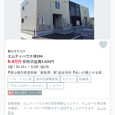
魚津市北中
エムティハウスⅦ
104
6.4
万円
管理/共益費4,600円
1階 / 50.14㎡ / 1LDK /築1年
富山地方鉄道本線「新魚津」駅 徒歩16分
あいの風とやま鉄道「魚津」駅 徒歩19分
バス・トイレ別
室内洗濯機置場
エアコン
駐輪場
TVモニタ付インターホン
シャワー
敷0
即入居可
ペット可
新着情報：エムティハウスⅦの空室情報ならコチラ。モニターで来訪者
を確認し、インターホンで対面せずに会話することができます...
もっと
見る