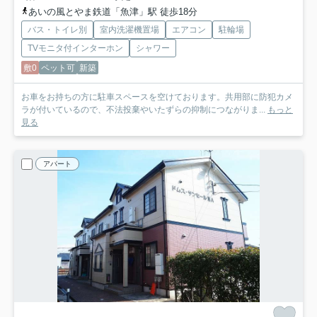
あいの風とやま鉄道「魚津」駅 徒歩18分
バス・トイレ別
室内洗濯機置場
エアコン
駐輪場
TVモニタ付インターホン
シャワー
敷0
ペット可
新築
お車をお持ちの方に駐車スペースを空けております。共用部に防犯カメ
ラが付いているので、不法投棄やいたずらの抑制につながりま...
もっと
見る
アパート