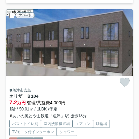
アパート
魚津市吉島
オリザ Ｂ
104
7.2
万円
管理/共益費4,000円
1階 / 50.01㎡ / 1LDK /予定
あいの風とやま鉄道「魚津」駅 徒歩18分
バス・トイレ別
室内洗濯機置場
エアコン
駐輪場
TVモニタ付インターホン
シャワー