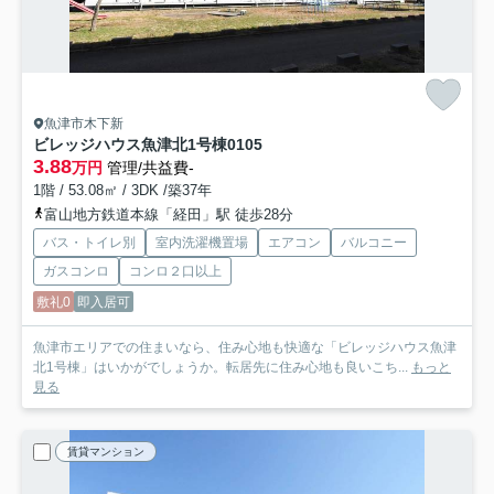
魚津市木下新
ビレッジハウス魚津北1号棟
0105
3.88
万円
管理/共益費-
1階 / 53.08㎡ / 3DK /築37年
富山地方鉄道本線「経田」駅 徒歩28分
バス・トイレ別
室内洗濯機置場
エアコン
バルコニー
ガスコンロ
コンロ２口以上
敷礼0
即入居可
魚津市エリアでの住まいなら、住み心地も快適な「ビレッジハウス魚津
北1号棟」はいかがでしょうか。転居先に住み心地も良いこち...
もっと
見る
賃貸マンション