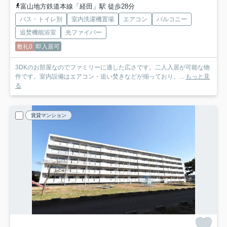
富山地方鉄道本線「経田」駅 徒歩28分
バス・トイレ別
室内洗濯機置場
エアコン
バルコニー
追焚機能浴室
光ファイバー
敷礼0
即入居可
3DKのお部屋なのでファミリーに適した広さです。二人入居が可能な物
件です。室内設備はエアコン・追い焚きなどが揃っており、...
もっと見
る
賃貸マンション