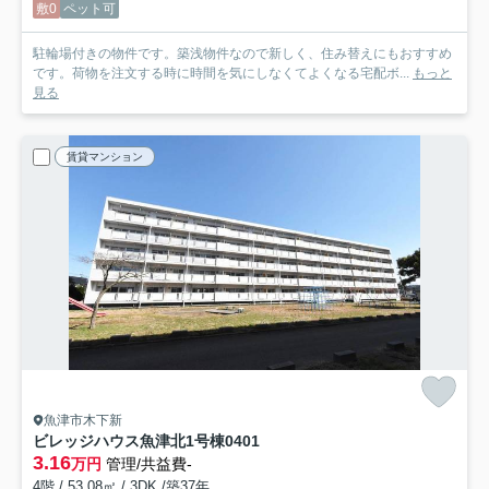
敷0
ペット可
駐輪場付きの物件です。築浅物件なので新しく、住み替えにもおすすめ
です。荷物を注文する時に時間を気にしなくてよくなる宅配ボ...
もっと
見る
賃貸マンション
魚津市木下新
ビレッジハウス魚津北1号棟
0401
3.16
万円
管理/共益費-
4階 / 53.08㎡ / 3DK /築37年