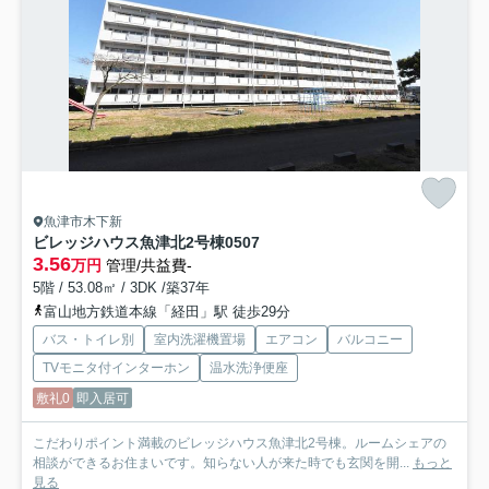
魚津市木下新
ビレッジハウス魚津北2号棟
0507
3.56
万円
管理/共益費-
5階 / 53.08㎡ / 3DK /築37年
富山地方鉄道本線「経田」駅 徒歩29分
バス・トイレ別
室内洗濯機置場
エアコン
バルコニー
TVモニタ付インターホン
温水洗浄便座
敷礼0
即入居可
こだわりポイント満載のビレッジハウス魚津北2号棟。ルームシェアの
相談ができるお住まいです。知らない人が来た時でも玄関を開...
もっと
見る