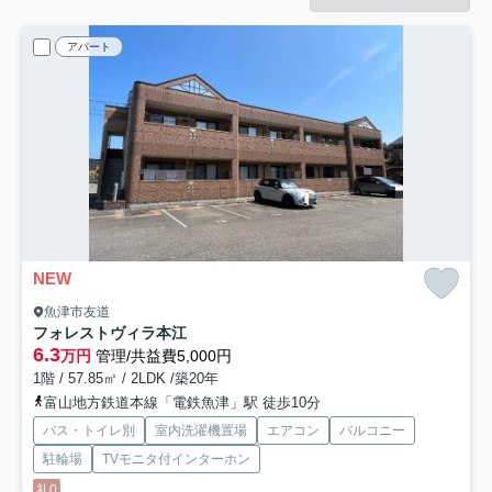
アパート
NEW
魚津市友道
フォレストヴィラ本江
6.3
万円
管理/共益費5,000円
1階 / 57.85㎡ / 2LDK /築20年
富山地方鉄道本線「電鉄魚津」駅 徒歩10分
バス・トイレ別
室内洗濯機置場
エアコン
バルコニー
駐輪場
TVモニタ付インターホン
礼0