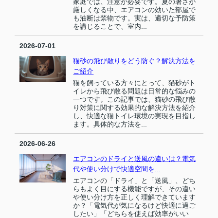
家庭では、注意が必要です。夏の暑さが
厳しくなる中、エアコンの効いた部屋で
も油断は禁物です。実は、適切な予防策
を講じることで、室内...
2026-07-01
猫砂の飛び散りをどう防ぐ？解決方法を
ご紹介
猫を飼っている方々にとって、猫砂がト
イレから飛び散る問題は日常的な悩みの
一つです。この記事では、猫砂の飛び散
り対策に関する効果的な解決方法を紹介
し、快適な猫トイレ環境の実現を目指し
ます。具体的な方法を...
2026-06-26
エアコンのドライと送風の違いは？電気
代や使い分けで快適空間を...
エアコンの「ドライ」と「送風」、どち
らもよく目にする機能ですが、その違い
や使い分け方を正しく理解できています
か？「電気代が気になるけど快適に過ご
したい」「どちらを使えば効率がいい