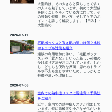
大型猫は、その大きさと愛らしさで多く
の人々を魅了しています。初めて大型猫
を飼うことを考えている方に向けて、そ
の種類や特徴、飼い方、そしてケアのポ
イントを詳しく解説します。 【目次】・
大型猫の...
2026-07-11
宅配ボックスと置き配の違いは何？比較
やトラブル対策も紹介
通販の利用増加に伴い、「宅配ボック
ス」や「置き配」といった新しい荷物の
受け取り方法が注目されています。しか
し、どちらも便利な反面、思わぬトラブ
ルや不安も生じやすいため、しっかりと
特徴や違いを理解し...
2026-07-06
室内での熱中症リスクに要注意！予防法
をご紹介
近年、室内での熱中症リスクが増加して
います。特に高齢者や小さな子供がいる