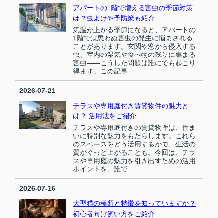
アパートの1階で増える害虫の季節対策
は？虫よけや予防策も紹介...
気温が上がる季節になると、アパートの
1階では思わぬ害虫の発生に悩まされる
ことがあります。玄関や窓から侵入する
虫、室内の湿気や食べ物の残りに集まる
害虫――こうした問題は誰にでも起こり
得ます。この記事...
2026-07-21
テラスや専用庭付き賃貸物件の魅力と
は？ 活用法をご紹介
テラスや専用庭付きの賃貸物件は、住ま
いに特別な魅力をもたらします。これら
のスペースをどう活用するかで、生活の
質がぐっと上がることも。今回は、テラ
スや専用庭の魅力を引き出すための活用
ポイントを、誰で...
2026-07-16
大型猫の種類と特徴を知っていますか？
初心者向け飼い方をご紹介...