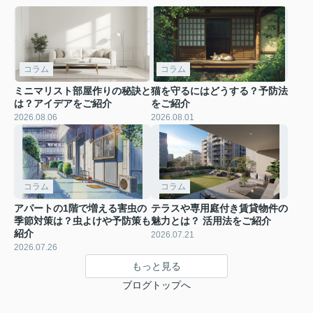
コラム
コラム
ミニマリスト部屋作りの秘訣と
猫を守るにはどうする？予防法
は？アイデアをご紹介
をご紹介
2026.08.06
2026.08.01
コラム
コラム
アパートの1階で増える害虫の
テラスや専用庭付き賃貸物件の
季節対策は？虫よけや予防策も
魅力とは？ 活用法をご紹介
紹介
2026.07.21
2026.07.26
もっと見る
ブログトップへ