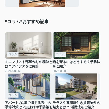
とは？
”コラム”おすすめ記事
コラム
コラム
ミニマリスト部屋作りの秘訣と
猫を守るにはどうする？予防法
は？アイデアをご紹介
をご紹介
2026.08.06
2026.08.01
コラム
コラム
アパートの1階で増える害虫の
テラスや専用庭付き賃貸物件の
季節対策は？虫よけや予防策も
魅力とは？ 活用法をご紹介