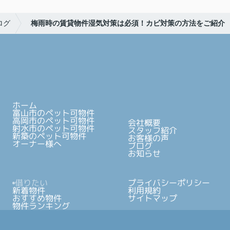
ログ
梅雨時の賃貸物件湿気対策は必須！カビ対策の方法をご紹介
ホーム
富山市のペット可物件
高岡市のペット可物件
会社概要
射水市のペット可物件
スタッフ紹介
新築のペット可物件
お客様の声
オーナー様へ
ブログ
お知らせ
借りたい
プライバシーポリシー
新着物件
利用規約
おすすめ物件
サイトマップ
物件ランキング