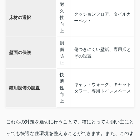
耐
久
クッションフロア、タイルカ
床材の選択
性
ーペット
向
上
損
傷
傷つきにくい壁紙、専用爪と
壁面の保護
防
ぎの設置
止
快
適
キャットウォーク、キャット
猫用設備の設置
性
タワー、専用トイレスペース
向
上
これらの対策を適切に行うことで、猫にとっても飼い主にと
っても快適な住環境を整えることができます。また、このよ