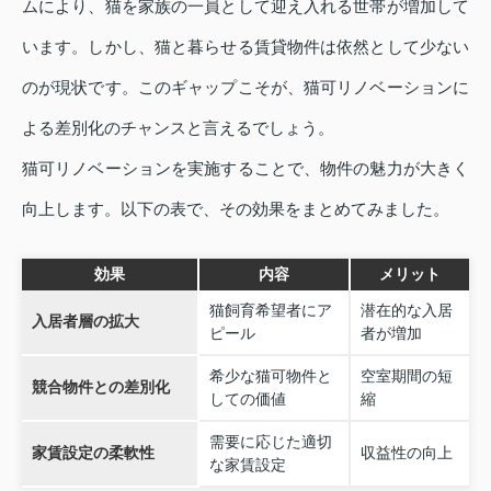
ムにより、猫を家族の一員として迎え入れる世帯が増加して
います。しかし、猫と暮らせる賃貸物件は依然として少ない
のが現状です。このギャップこそが、猫可リノベーションに
よる差別化のチャンスと言えるでしょう。
猫可リノベーションを実施することで、物件の魅力が大きく
向上します。以下の表で、その効果をまとめてみました。
効果
内容
メリット
猫飼育希望者にア
潜在的な入居
入居者層の拡大
ピール
者が増加
希少な猫可物件と
空室期間の短
競合物件との差別化
しての価値
縮
需要に応じた適切
家賃設定の柔軟性
収益性の向上
な家賃設定