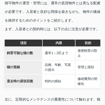
猫可物件の運営・管理には、通常の賃貸物件とは異なる配慮
が必要です。入居者と良好な関係を築きながら、物件の価値
を維持するためのポイントをご紹介します。
まず、入居者との契約時には、以下の点に注意が必要です。
項目
内容
目的
過密飼育の防
飼育可能な猫の数
通常1～2匹まで
止
品種、年齢、写真
猫の登録
管理と識別
の提出
修繕費用の明
退去時の原状回復
特約の締結
確化
次に、定期的なメンテナンスの重要性について触れます。猫