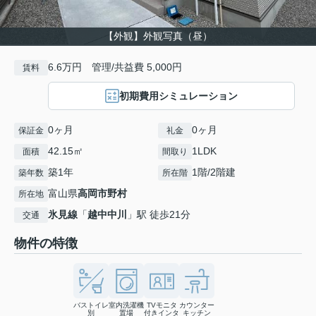
【外観】外観写真（昼）
6.6万円 管理/共益費 5,000円
賃料
初期費用シミュレーション
0ヶ月
0ヶ月
保証金
礼金
42.15㎡
1LDK
面積
間取り
築1年
1階/2階建
築年数
所在階
富山県
高岡市
野村
所在地
氷見線
「
越中中川
」駅 徒歩21分
交通
物件の特徴
バストイレ
室内洗濯機
TVモニタ
カウンター
別
置場
付きインタ
キッチン