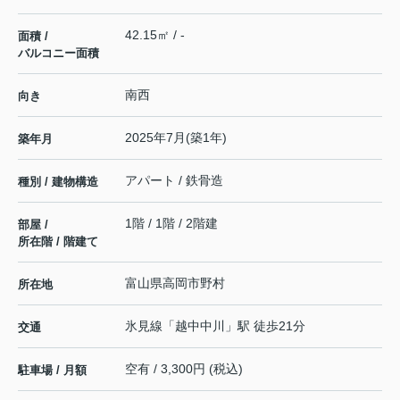
42.15㎡ / -
面積 /
バルコニー面積
南西
向き
2025年7月(築1年)
築年月
アパート / 鉄骨造
種別 / 建物構造
1階 / 1階 / 2階建
部屋 /
所在階 / 階建て
富山県
高岡市
野村
所在地
氷見線
「
越中中川
」駅 徒歩21分
交通
空有 / 3,300円 (税込)
駐車場 / 月額