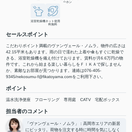
ーホン
浴室乾燥機
ネット使用
料無料
セールスポイント
こだわりポイント満載のヴァンヴェール・ノムラ。物件の広さは
42.15平米もあります。雨の日で濡れた上着や傘もすぐに乾燥で
きる、浴室乾燥機を備え付けております。賃料が月6.6万円の物
件です。これから始まる楽しい暮らしをＦＩＫＡで探しません
か、素敵なお部屋が見つかります。連絡は076-405-
9345/nekosumu-f@fikatoyama.comをご利用下さい。
ポイント
温水洗浄便座
フローリング
専用庭
CATV
宅配ボックス
担当者のコメント
「ヴァンヴェール・ノムラ」：高岡市エリアの新居
にピッタリ。荷物を注文する時に時間を気にしなく