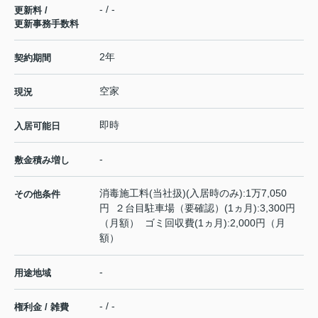
- / -
更新料 /
更新事務手数料
2年
契約期間
空家
現況
即時
入居可能日
-
敷金積み増し
消毒施工料(当社扱)(入居時のみ):1万7,050
その他条件
円 ２台目駐車場（要確認）(1ヵ月):3,300円
（月額） ゴミ回収費(1ヵ月):2,000円（月
額）
-
用途地域
- / -
権利金 / 雑費