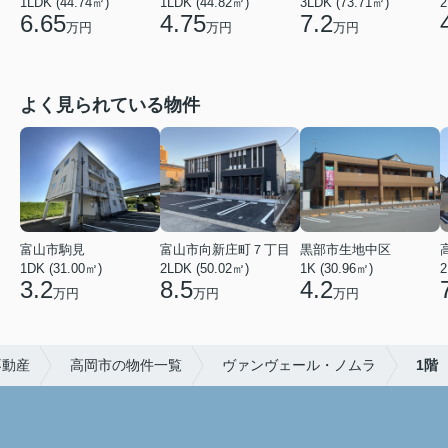
1LDK (44.74㎡)
1LDK (44.82㎡)
3LDK (73.71㎡)
2
6.65
4.75
7.2
万円
万円
万円
よく見られている物件
富山市駒見
富山市向新庄町７丁目
黒部市生地中区
1DK (31.00㎡)
2LDK (50.02㎡)
1K (30.96㎡)
2
3.2
8.5
4.2
万円
万円
万円
不動産
高岡市の物件一覧
ヴァンヴェール・ノムラ
1階