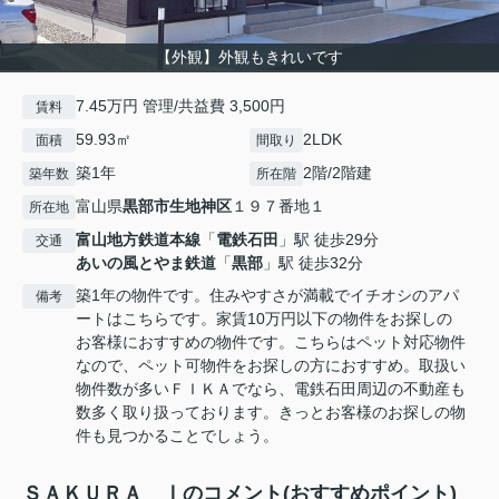
【外観】外観もきれいです
7.45万円 管理/共益費 3,500円
賃料
59.93㎡
2LDK
面積
間取り
築1年
2階/2階建
築年数
所在階
富山県
黒部市
生地神区
１９７番地１
所在地
富山地方鉄道本線
「
電鉄石田
」駅 徒歩29分
交通
あいの風とやま鉄道
「
黒部
」駅 徒歩32分
築1年の物件です。住みやすさが満載でイチオシのアパ
備考
ートはこちらです。家賃10万円以下の物件をお探しの
お客様におすすめの物件です。こちらはペット対応物件
なので、ペット可物件をお探しの方におすすめ。取扱い
物件数が多いＦＩＫＡでなら、電鉄石田周辺の不動産も
数多く取り扱っております。きっとお客様のお探しの物
件も見つかることでしょう。
ＳＡＫＵＲＡ Ⅰのコメント(おすすめポイント)