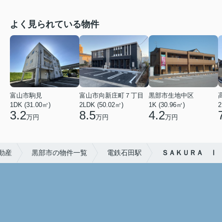
よく見られている物件
富山市駒見
富山市向新庄町７丁目
黒部市生地中区
1DK (31.00㎡)
2LDK (50.02㎡)
1K (30.96㎡)
2
3.2
8.5
4.2
万円
万円
万円
動産
黒部市の物件一覧
電鉄石田駅
ＳＡＫＵＲＡ Ⅰ