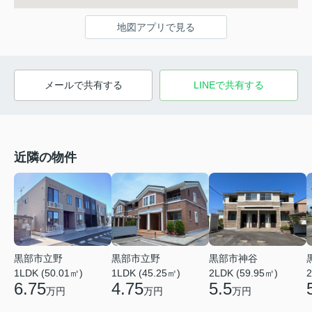
地図アプリで見る
メールで共有する
LINEで共有する
近隣の物件
黒部市立野
黒部市立野
黒部市神谷
1LDK (50.01㎡)
1LDK (45.25㎡)
2LDK (59.95㎡)
2
6.75
4.75
5.5
万円
万円
万円