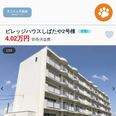
ビレッジハウスしばたや2号棟
空室1
4.02万円
管理/共益費 -
1
/
16