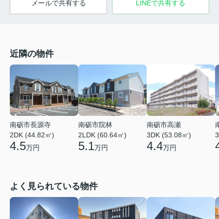
メールで共有する
LINEで共有する
近隣の物件
南砺市長源寺
南砺市院林
南砺市高瀬
2DK (44.82㎡)
2LDK (60.64㎡)
3DK (53.08㎡)
3
4.5
5.1
4.4
万円
万円
万円
よく見られている物件