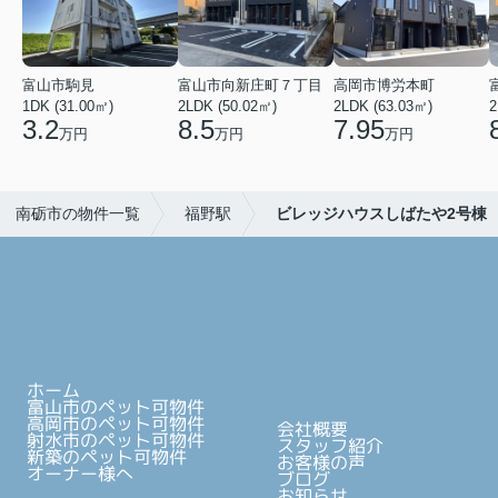
富山市駒見
富山市向新庄町７丁目
高岡市博労本町
1DK (31.00㎡)
2LDK (50.02㎡)
2LDK (63.03㎡)
2
3.2
8.5
7.95
万円
万円
万円
南砺市の物件一覧
福野駅
ビレッジハウスしばたや2号棟
ホーム
富山市のペット可物件
高岡市のペット可物件
会社概要
射水市のペット可物件
スタッフ紹介
新築のペット可物件
お客様の声
オーナー様へ
ブログ
お知らせ