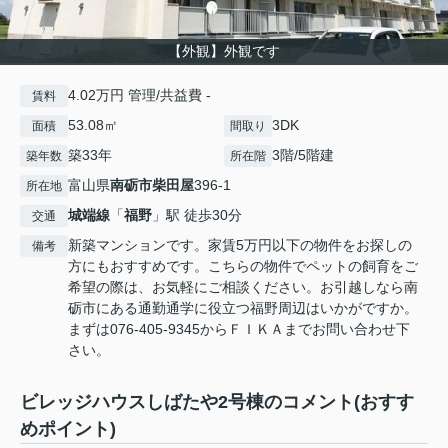
【外観】外観です
4.02万円 管理/共益費 -
賃料
53.08㎡
3DK
面積
間取り
築33年
3階/5階建
築年数
所在階
富山県
南砺市
柴田屋
396-1
所在地
城端線
「
福野
」駅 徒歩30分
交通
新築マンションです。家賃5万円以下の物件をお探しの
備考
方にもおすすめです。こちらの物件でペットの飼育をご
希望の際は、お気軽にご相談ください。お引越しなら南
砺市にある通勤通学に役立つ福野周辺はいかがですか。
まずは076-405-9345からＦＩＫＡまでお問い合わせ下
さい。
ビレッジハウスしばたや2号棟のコメント(おすす
めポイント)