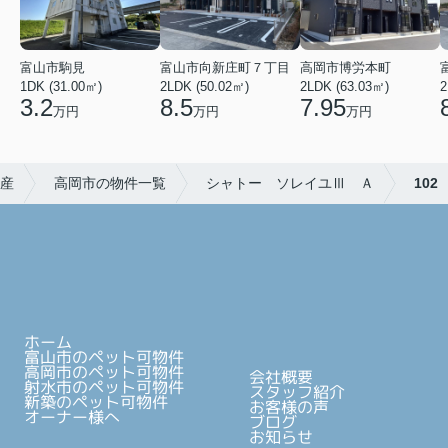
富山市駒見
富山市向新庄町７丁目
高岡市博労本町
1DK (31.00㎡)
2LDK (50.02㎡)
2LDK (63.03㎡)
2
3.2
8.5
7.95
万円
万円
万円
産
高岡市の物件一覧
シャトー ソレイユⅢ Ａ
102
ホーム
富山市のペット可物件
高岡市のペット可物件
会社概要
射水市のペット可物件
スタッフ紹介
新築のペット可物件
お客様の声
オーナー様へ
ブログ
お知らせ