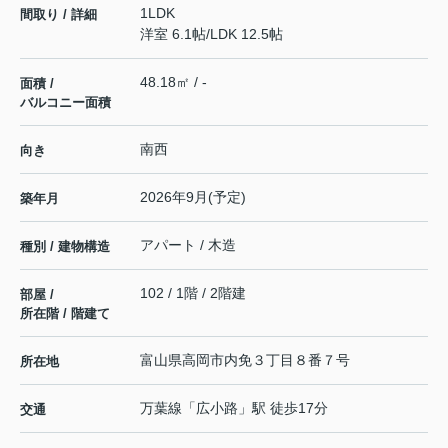
1LDK
間取り / 詳細
洋室 6.1帖
/
LDK 12.5帖
48.18㎡ / -
面積 /
バルコニー面積
南西
向き
2026年9月(予定)
築年月
アパート / 木造
種別 / 建物構造
102 / 1階 / 2階建
部屋 /
所在階 / 階建て
富山県
高岡市
内免
３丁目８番７号
所在地
万葉線
「
広小路
」駅 徒歩17分
交通