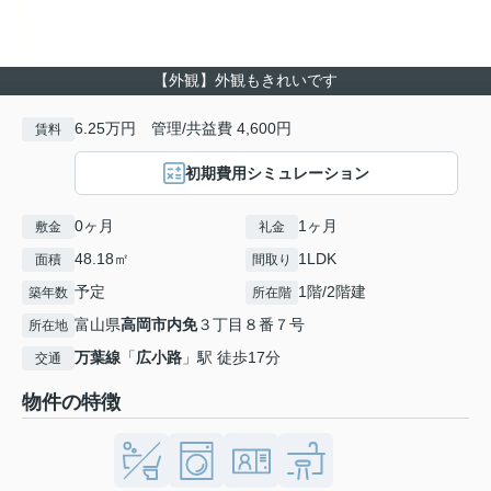
【外観】外観もきれいです
6.25万円 管理/共益費 4,600円
賃料
初期費用シミュレーション
0ヶ月
1ヶ月
敷金
礼金
48.18㎡
1LDK
面積
間取り
予定
1階/2階建
築年数
所在階
富山県
高岡市
内免
３丁目８番７号
所在地
万葉線
「
広小路
」駅 徒歩17分
交通
物件の特徴