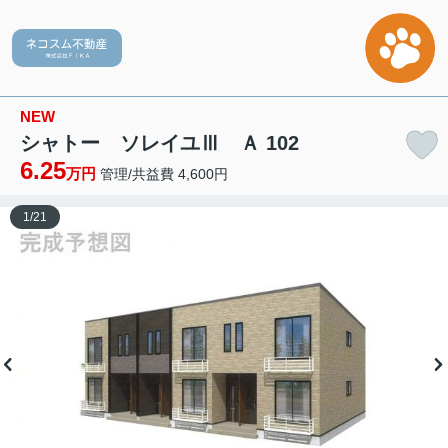
NEW
シャトー ソレイユⅢ Ａ 102
6.25
万円
管理/共益費 4,600円
1
/
21