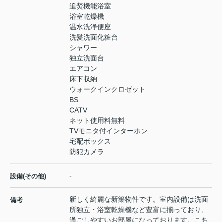
追焚機能浴室
浴室乾燥機
温水洗浄便座
洗髪洗面化粧台
シャワー
独立洗面台
エアコン
床下収納
ウォークインクロゼット
BS
CATV
ネット使用料無料
TVモニタ付インターホン
宅配ボックス
防犯カメラ
-
設備(その他)
新しく綺麗な新築物件です。室内設備は洗面
備考
所独立・浴室乾燥機など豊富に揃っており、
過ごしやすいお部屋になっております。こち