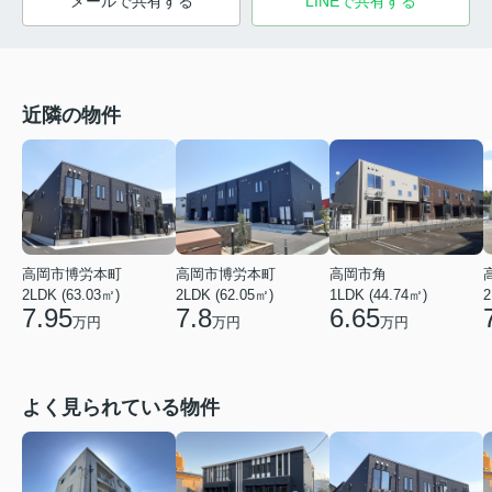
メールで共有する
LINEで共有する
近隣の物件
高岡市博労本町
高岡市博労本町
高岡市角
2LDK (63.03㎡)
2LDK (62.05㎡)
1LDK (44.74㎡)
2
7.95
7.8
6.65
万円
万円
万円
よく見られている物件