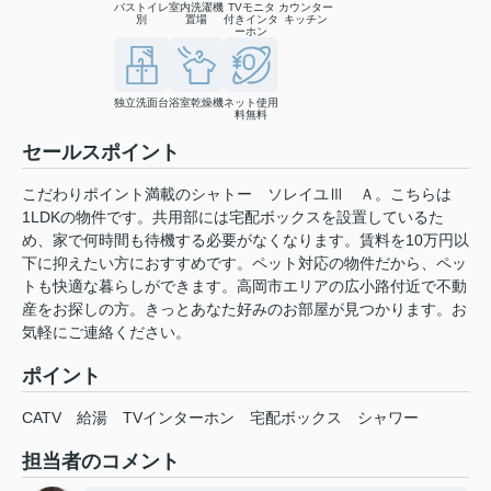
バストイレ
室内洗濯機
TVモニタ
カウンター
別
置場
付きインタ
キッチン
ーホン
独立洗面台
浴室乾燥機
ネット使用
料無料
セールスポイント
こだわりポイント満載のシャトー ソレイユⅢ Ａ。こちらは
1LDKの物件です。共用部には宅配ボックスを設置しているた
め、家で何時間も待機する必要がなくなります。賃料を10万円以
下に抑えたい方におすすめです。ペット対応の物件だから、ペッ
トも快適な暮らしができます。高岡市エリアの広小路付近で不動
産をお探しの方。きっとあなた好みのお部屋が見つかります。お
気軽にご連絡ください。
ポイント
CATV
給湯
TVインターホン
宅配ボックス
シャワー
担当者のコメント