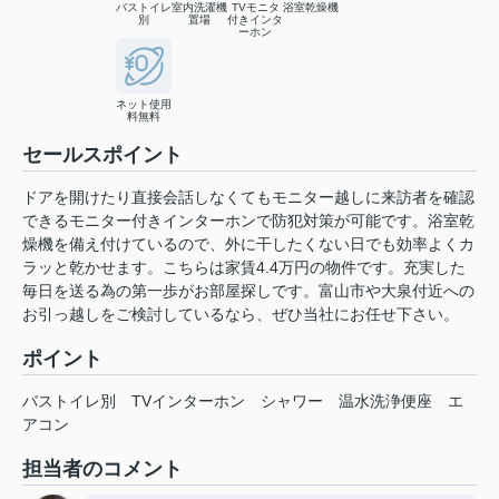
バストイレ
室内洗濯機
TVモニタ
浴室乾燥機
別
置場
付きインタ
ーホン
ネット使用
料無料
セールスポイント
ドアを開けたり直接会話しなくてもモニター越しに来訪者を確認
できるモニター付きインターホンで防犯対策が可能です。浴室乾
燥機を備え付けているので、外に干したくない日でも効率よくカ
ラッと乾かせます。こちらは家賃4.4万円の物件です。充実した
毎日を送る為の第一歩がお部屋探しです。富山市や大泉付近への
お引っ越しをご検討しているなら、ぜひ当社にお任せ下さい。
ポイント
バストイレ別
TVインターホン
シャワー
温水洗浄便座
エ
アコン
担当者のコメント