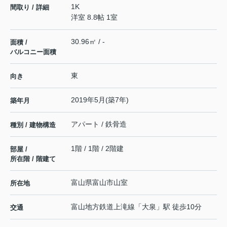
1K
間取り / 詳細
洋室 8.8帖 1室
30.96㎡ / -
面積 /
バルコニー面積
東
向き
2019年5月(築7年)
築年月
アパート / 鉄骨造
種別 / 建物構造
1階 / 1階 / 2階建
部屋 /
所在階 / 階建て
富山県
富山市
山室
所在地
富山地方鉄道上滝線
「
大泉
」駅 徒歩10分
交通