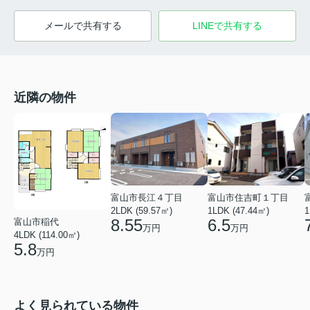
メールで共有する
LINEで共有する
近隣の物件
富山市長江４丁目
富山市住吉町１丁目
2LDK (59.57㎡)
1LDK (47.44㎡)
1
8.55
6.5
富山市稲代
万円
万円
4LDK (114.00㎡)
5.8
万円
よく見られている物件