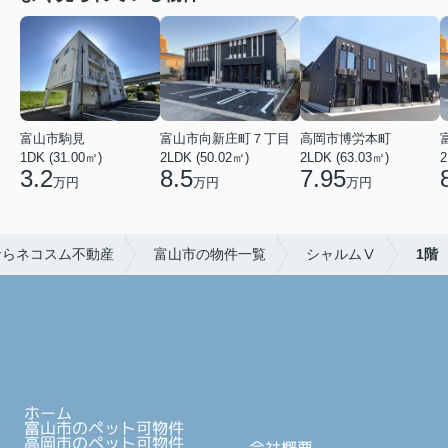
富山市駒見
富山市向新庄町７丁目
高岡市博労本町
1DK (31.00㎡)
2LDK (50.02㎡)
2LDK (63.03㎡)
2
3.2
8.5
7.95
万円
万円
万円
ならネコスム不動産
富山市の物件一覧
シャルムⅤ
1階
ホーム
富山市のペット可物件
高岡市のペット可物件
会社概要