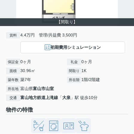
【間取り】
4.4万円 管理/共益費 3,500円
賃料
初期費用シミュレーション
0ヶ月
0ヶ月
保証金
礼金
30.96㎡
1K
面積
間取り
築7年
1階/2階建
築年数
所在階
富山県
富山市
山室
所在地
富山地方鉄道上滝線
「
大泉
」駅 徒歩10分
交通
物件の特徴